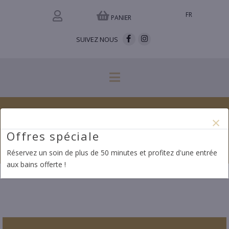
FR
PANIER
SUIVEZ NOUS
×
RÉSERVER UNE PRESTATION
Offres spéciale
ACCUEIL
LA CARTE DES SOINS
RITUELS
RITUEL JARDIN DES MONTS
RESERVER
Réservez un soin de plus de 50 minutes et profitez d'une entrée
aux bains offerte !